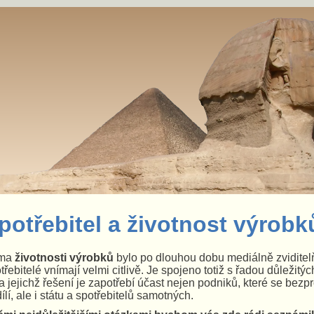
potřebitel a životnost výrobk
ma
životnosti výrobků
bylo po dlouhou dobu mediálně zviditelň
třebitelé vnímají velmi citlivě. Je spojeno totiž s řadou důležitý
a jejichž řešení je zapotřebí účast nejen podniků, které se bezp
ílí, ale i státu a spotřebitelů samotných.