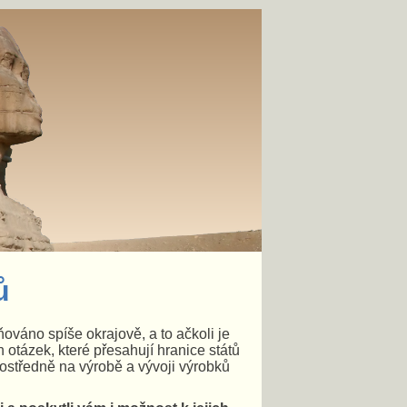
ů
ováno spíše okrajově, a to ačkoli je
ch otázek, které přesahují hranice států
rostředně na výrobě a vývoji výrobků