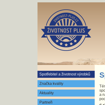
S
Spotřebitel a životnost výrobků
Značka kvality
Té
spo
Aktuality
a n
pod
Partneři