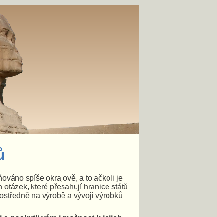
ů
ováno spíše okrajově, a to ačkoli je
ch otázek, které přesahují hranice států
rostředně na výrobě a vývoji výrobků