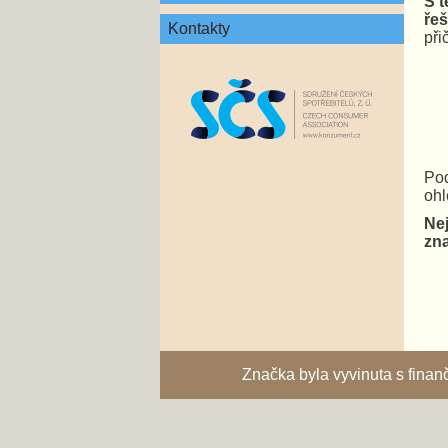
S t
řeš
Kontakty
při
Pod
ohl
Nej
zna
Značka byla vyvinuta s fina