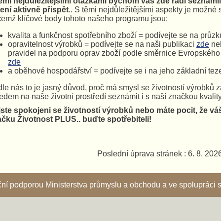
ěmi nejdůležitějšími otázkami bychom vás zde rádi seznámili
ení aktivně přispět
.. S těmi nejdůležitějšími aspekty je možné
čemž klíčové body tohoto našeho programu jsou:
kvalita a funkčnost spotřebního zboží = podívejte se na průzk
opravitelnost výrobků = podívejte se na naši publikaci
zde
neb
pravidel na podporu oprav zboží podle směrnice Evropskéh
zde
a oběhové hospodářství = podívejte se i na jeho základní tez
le nás to je jasný důvod, proč má smysl se životností výrobků z
edem na naše životní prostředí seznámit i s naší značkou kvality
ste spokojeni se životností výrobků nebo máte pocit, že vá
čku Životnost PLUS.. buďte spotřebiteli!
Poslední úprava stránek : 6. 8. 202
nční podporou Ministerstva průmyslu a obchodu a ve spoluprác