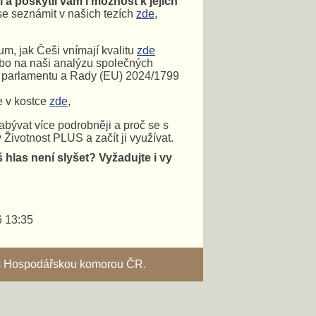
 a poskytli vám i možnost k jejich
 se seznámit v našich tezích
zde
,
um, jak Češi vnímají kvalitu
zde
o na naši analýzu společných
o parlamentu a Rady (EU) 2024/1799
e v kostce
zde
,
abývat více podrobněji a proč se s
 Životnost PLUS a začít ji využívat.
š hlas není slyšet?
Vyžadujte i vy
6 13:35
i s Hospodářskou komorou ČR.