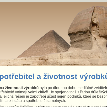
potřebitel a životnost výrobk
ma
životnosti výrobků
bylo po dlouhou dobu mediálně zviditelň
třebitelé vnímají velmi citlivě. Je spojeno totiž s řadou důležitý
a jejichž řešení je zapotřebí účast nejen podniků, které se bezp
ílí, ale i státu a spotřebitelů samotných.