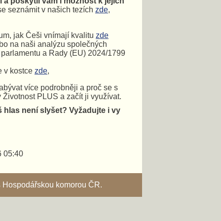
 a poskytli vám i možnost k jejich
 se seznámit v našich tezích
zde
,
um, jak Češi vnímají kvalitu
zde
o na naši analýzu společných
o parlamentu a Rady (EU) 2024/1799
e v kostce
zde
,
abývat více podrobněji a proč se s
 Životnost PLUS a začít ji využívat.
š hlas není slyšet?
Vyžadujte i vy
6 05:40
i s Hospodářskou komorou ČR.