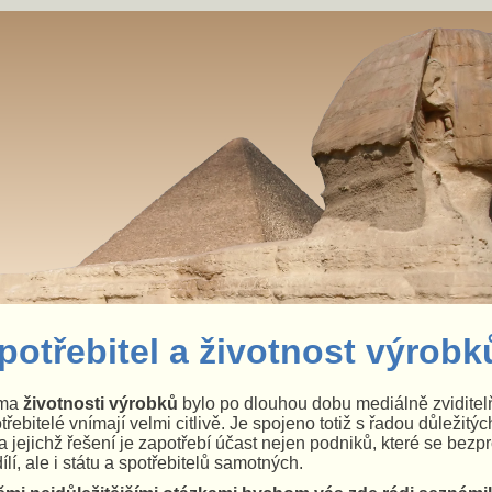
potřebitel a životnost výrobk
ma
životnosti výrobků
bylo po dlouhou dobu mediálně zviditelň
třebitelé vnímají velmi citlivě. Je spojeno totiž s řadou důležitý
a jejichž řešení je zapotřebí účast nejen podniků, které se bezp
ílí, ale i státu a spotřebitelů samotných.