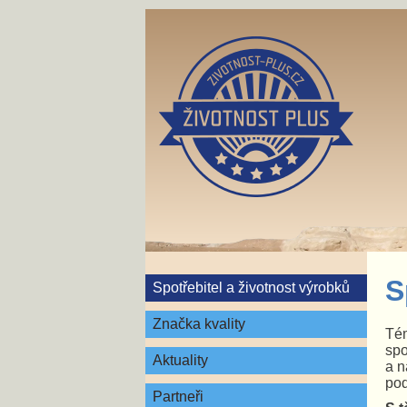
S
Spotřebitel a životnost výrobků
Značka kvality
Té
spo
Aktuality
a n
pod
Partneři