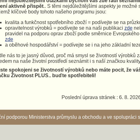
ěmi nejdůležitějšími otázkami bychom vás zde rádi seznámili
ení aktivně přispět
.. S těmi nejdůležitějšími aspekty je možné
čemž klíčové body tohoto našeho programu jsou:
kvalita a funkčnost spotřebního zboží = podívejte se na průzk
opravitelnost výrobků = podívejte se na naši publikaci
zde
neb
pravidel na podporu oprav zboží podle směrnice Evropskéh
zde
a oběhové hospodářství = podívejte se i na jeho základní tez
le nás to je jasný důvod, proč má smysl se životností výrobků z
edem na naše životní prostředí seznámit i s naší značkou kvality
ste spokojeni se životností výrobků nebo máte pocit, že vá
čku Životnost PLUS.. buďte spotřebiteli!
Poslední úprava stránek : 6. 8. 202
nční podporou Ministerstva průmyslu a obchodu a ve spoluprác