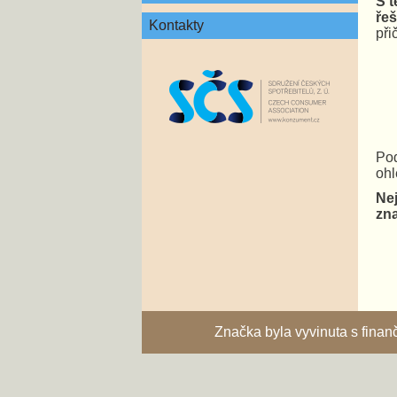
S t
řeš
Kontakty
při
Pod
ohl
Nej
zna
Značka byla vyvinuta s fina