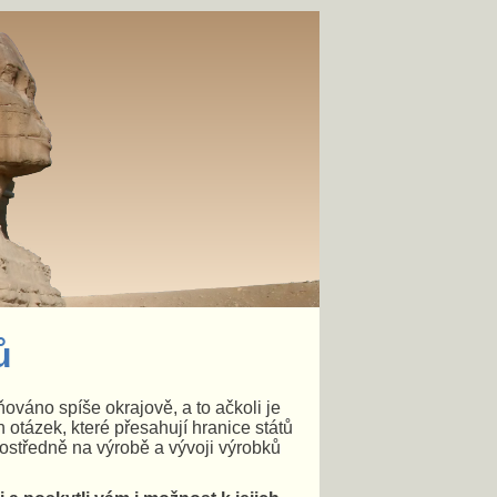
ů
ováno spíše okrajově, a to ačkoli je
ch otázek, které přesahují hranice států
rostředně na výrobě a vývoji výrobků