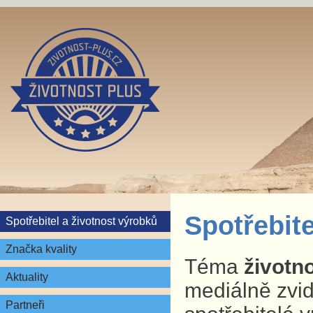
Spotřebite
Spotřebitel a životnost výrobků
Značka kvality
Téma
životn
Aktuality
mediálně zvid
Partneři