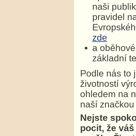
naši publi
pravidel n
Evropskéh
zde
a oběhové 
základní t
Podle nás to 
životností vý
ohledem na na
naší značkou k
Nejste spoko
pocit, že váš