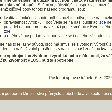
ěmi nejdůležitějšími otázkami bychom vás zde rádi seznámili
ení aktivně přispět
.. S těmi nejdůležitějšími aspekty je možné
čemž klíčové body tohoto našeho programu jsou:
kvalita a funkčnost spotřebního zboží = podívejte se na průzk
opravitelnost výrobků = podívejte se na naši publikaci
zde
neb
pravidel na podporu oprav zboží podle směrnice Evropskéh
zde
a oběhové hospodářství = podívejte se i na jeho základní tez
le nás to je jasný důvod, proč má smysl se životností výrobků z
edem na naše životní prostředí seznámit i s naší značkou kvality
ste spokojeni se životností výrobků nebo máte pocit, že vá
čku Životnost PLUS.. buďte spotřebiteli!
Poslední úprava stránek : 6. 8. 202
nční podporou Ministerstva průmyslu a obchodu a ve spoluprác