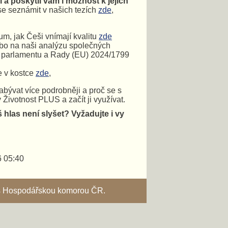
 a poskytli vám i možnost k jejich
 se seznámit v našich tezích
zde
,
um, jak Češi vnímají kvalitu
zde
o na naši analýzu společných
o parlamentu a Rady (EU) 2024/1799
e v kostce
zde
,
abývat více podrobněji a proč se s
 Životnost PLUS a začít ji využívat.
š hlas není slyšet?
Vyžadujte i vy
6 05:40
i s Hospodářskou komorou ČR.