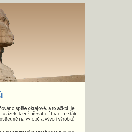
ů
ováno spíše okrajově, a to ačkoli je
ch otázek, které přesahují hranice států
rostředně na výrobě a vývoji výrobků