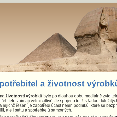
potřebitel a životnost výrobk
ma
životnosti výrobků
bylo po dlouhou dobu mediálně zviditelň
třebitelé vnímají velmi citlivě. Je spojeno totiž s řadou důležitý
a jejichž řešení je zapotřebí účast nejen podniků, které se bezp
ílí, ale i státu a spotřebitelů samotných.