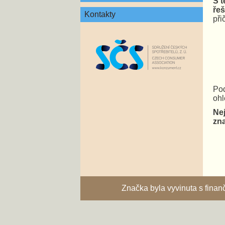
S t
řeš
Kontakty
při
Pod
ohl
Nej
zna
Značka byla vyvinuta s fina