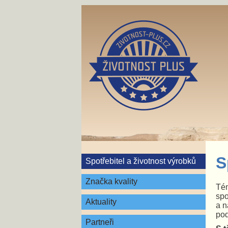
S
Spotřebitel a životnost výrobků
Značka kvality
Té
spo
Aktuality
a n
pod
Partneři