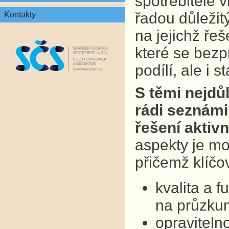
spotřebitelé v
řadou důležit
Kontakty
na jejichž ře
které se bezp
podílí, ale i 
S těmi nejdů
rádi seznámil
řešení aktivn
aspekty je mo
přičemž klíčo
kvalita a 
na průzkum
opraviteln