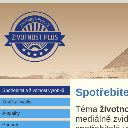
Spotřebite
Spotřebitel a životnost výrobků
Značka kvality
Téma
životn
Aktuality
mediálně zvid
Partneři