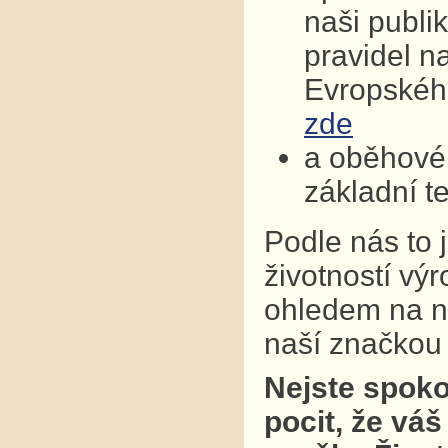
naši publi
pravidel n
Evropskéh
zde
a oběhové 
základní t
Podle nás to 
životností vý
ohledem na na
naší značkou k
Nejste spoko
pocit, že váš