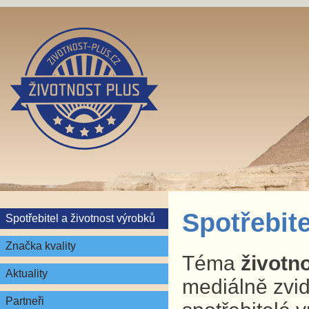
Spotřebite
Spotřebitel a životnost výrobků
Značka kvality
Téma
životn
Aktuality
mediálně zvid
Partneři