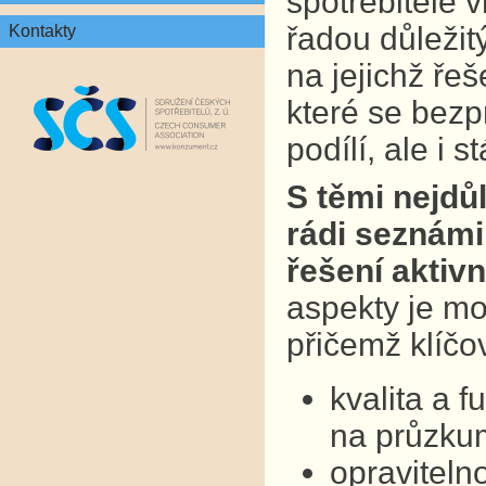
spotřebitelé v
řadou důležit
Kontakty
na jejichž ře
které se bezp
podílí, ale i 
S těmi nejdů
rádi seznámil
řešení aktivn
aspekty je mo
přičemž klíčo
kvalita a 
na průzkum
opraviteln