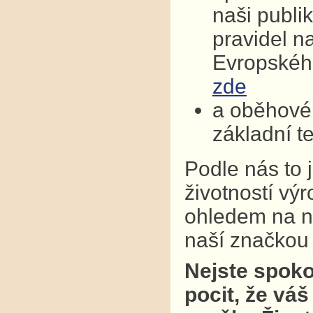
naši publi
pravidel n
Evropskéh
zde
a oběhové 
základní t
Podle nás to 
životností vý
ohledem na na
naší značkou k
Nejste spoko
pocit, že váš