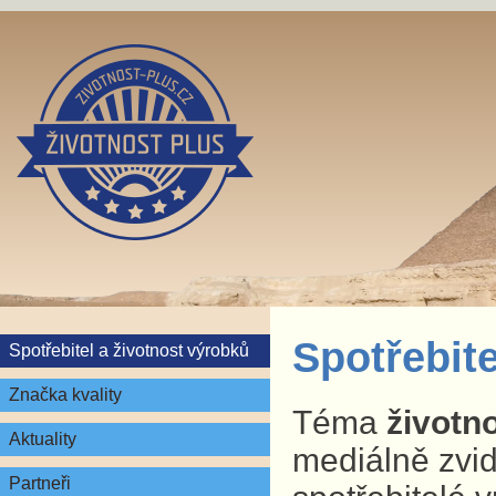
Spotřebite
Spotřebitel a životnost výrobků
Značka kvality
Téma
životn
Aktuality
mediálně zvid
Partneři