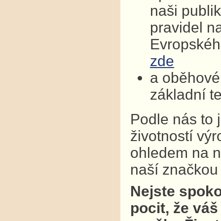
naši publi
pravidel n
Evropskéh
zde
a oběhové 
základní t
Podle nás to 
životností vý
ohledem na na
naší značkou k
Nejste spoko
pocit, že váš