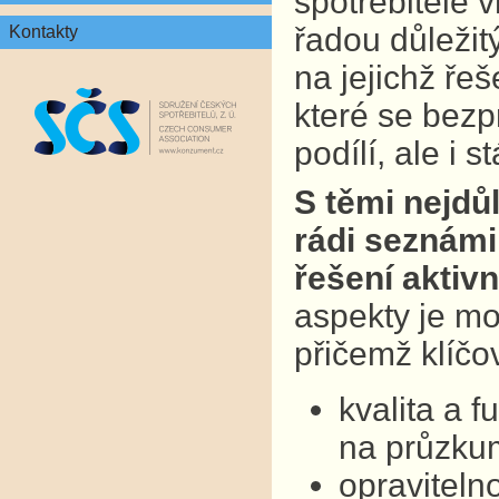
spotřebitelé v
řadou důležit
Kontakty
na jejichž ře
které se bezp
podílí, ale i 
S těmi nejdů
rádi seznámil
řešení aktivn
aspekty je mo
přičemž klíčo
kvalita a 
na průzkum
opraviteln