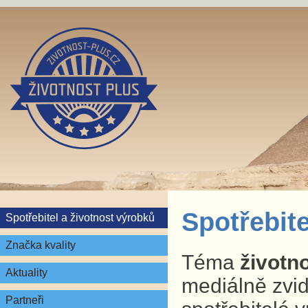
Spotřebite
Spotřebitel a životnost výrobků
Značka kvality
Téma
životn
Aktuality
mediálně zvid
Partneři