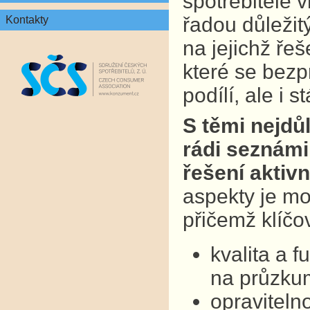
spotřebitelé v
řadou důležit
Kontakty
na jejichž ře
které se bezp
podílí, ale i 
S těmi nejdů
rádi seznámil
řešení aktivn
aspekty je mo
přičemž klíčo
kvalita a 
na průzkum
opraviteln