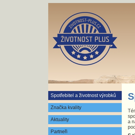
S
Spotřebitel a životnost výrobků
Značka kvality
Té
spo
Aktuality
a n
pod
Partneři