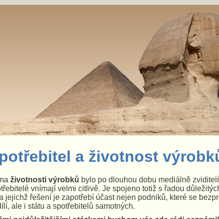
potřebitel a životnost výrobk
ma
životnosti výrobků
bylo po dlouhou dobu mediálně zviditelň
třebitelé vnímají velmi citlivě. Je spojeno totiž s řadou důležitý
a jejichž řešení je zapotřebí účast nejen podniků, které se bezp
ílí, ale i státu a spotřebitelů samotných.