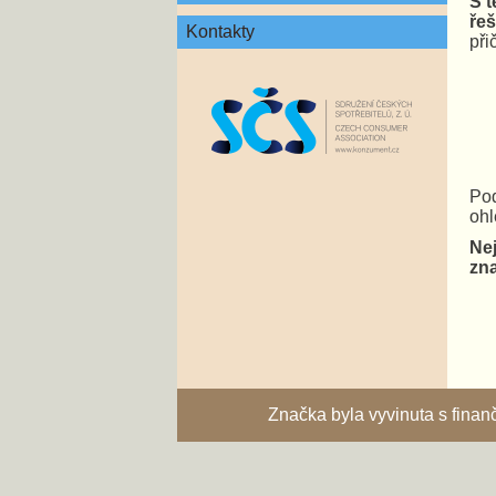
S t
řeš
Kontakty
při
Pod
ohl
Nej
zna
Značka byla vyvinuta s fina