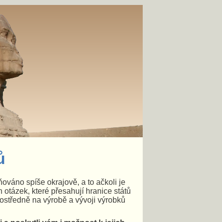
ů
ováno spíše okrajově, a to ačkoli je
ch otázek, které přesahují hranice států
rostředně na výrobě a vývoji výrobků