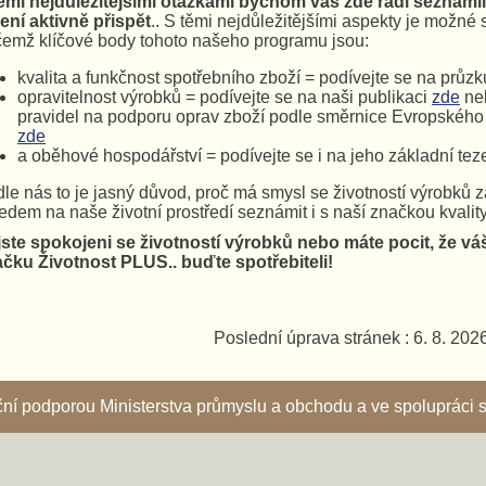
ěmi nejdůležitějšími otázkami bychom vás zde rádi seznámili
ení aktivně přispět
.. S těmi nejdůležitějšími aspekty je možné
čemž klíčové body tohoto našeho programu jsou:
kvalita a funkčnost spotřebního zboží = podívejte se na průzk
opravitelnost výrobků = podívejte se na naši publikaci
zde
neb
pravidel na podporu oprav zboží podle směrnice Evropskéh
zde
a oběhové hospodářství = podívejte se i na jeho základní tez
le nás to je jasný důvod, proč má smysl se životností výrobků z
edem na naše životní prostředí seznámit i s naší značkou kvality
ste spokojeni se životností výrobků nebo máte pocit, že vá
čku Životnost PLUS.. buďte spotřebiteli!
Poslední úprava stránek : 6. 8. 202
nční podporou Ministerstva průmyslu a obchodu a ve spoluprác