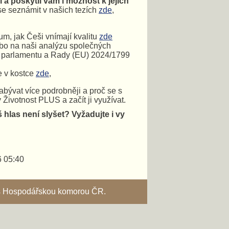
 a poskytli vám i možnost k jejich
 se seznámit v našich tezích
zde
,
um, jak Češi vnímají kvalitu
zde
o na naši analýzu společných
o parlamentu a Rady (EU) 2024/1799
e v kostce
zde
,
abývat více podrobněji a proč se s
 Životnost PLUS a začít ji využívat.
š hlas není slyšet?
Vyžadujte i vy
6 05:40
i s Hospodářskou komorou ČR.