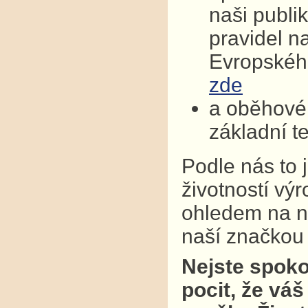
naši publi
pravidel n
Evropskéh
zde
a oběhové 
základní t
Podle nás to 
životností vý
ohledem na na
naší značkou k
Nejste spoko
pocit, že váš