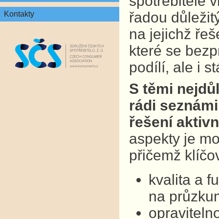
spotřebitelé v
řadou důležit
Kontakty
na jejichž ře
které se bezp
podílí, ale i 
S těmi nejdů
rádi seznámil
řešení aktivn
aspekty je mo
přičemž klíčo
kvalita a 
na průzkum
opraviteln