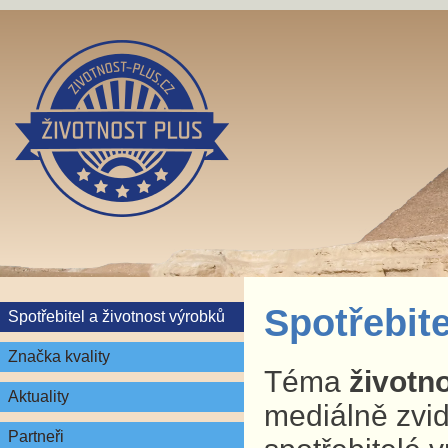
Spotřebite
Spotřebitel a životnost výrobků
Značka kvality
Téma
životn
Aktuality
mediálně zvid
Partneři