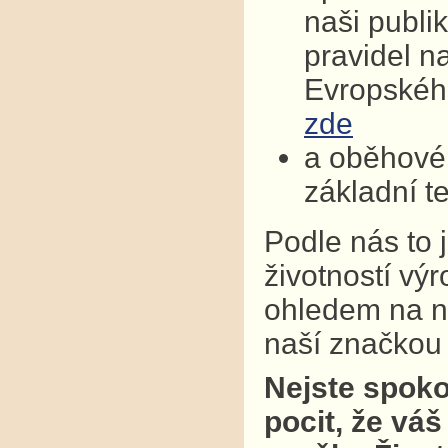
naši publi
pravidel n
Evropskéh
zde
a oběhové 
základní t
Podle nás to 
životností vý
ohledem na na
naší značkou k
Nejste spoko
pocit, že váš