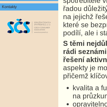
spotřebitelé v
řadou důležit
Kontakty
na jejichž ře
které se bezp
podílí, ale i 
S těmi nejdů
rádi seznámil
řešení aktivn
aspekty je mo
přičemž klíčo
kvalita a 
na průzkum
opraviteln