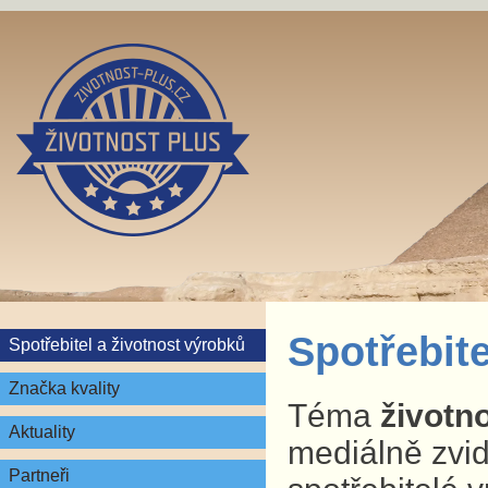
Spotřebite
Spotřebitel a životnost výrobků
Značka kvality
Téma
životn
Aktuality
mediálně zvid
Partneři