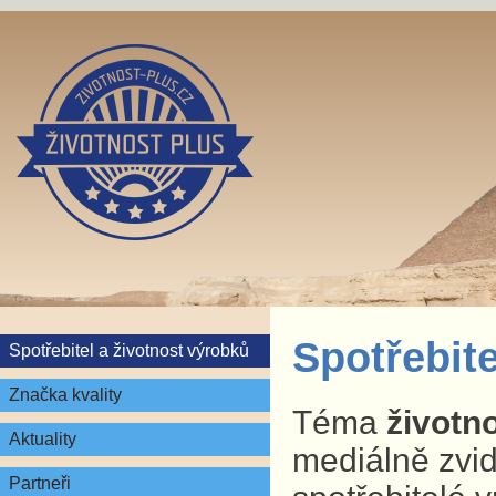
Spotřebite
Spotřebitel a životnost výrobků
Značka kvality
Téma
životn
Aktuality
mediálně zvid
Partneři