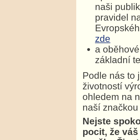
naši publi
pravidel n
Evropskéh
zde
a oběhové 
základní t
Podle nás to 
životností vý
ohledem na na
naší značkou k
Nejste spoko
pocit, že váš