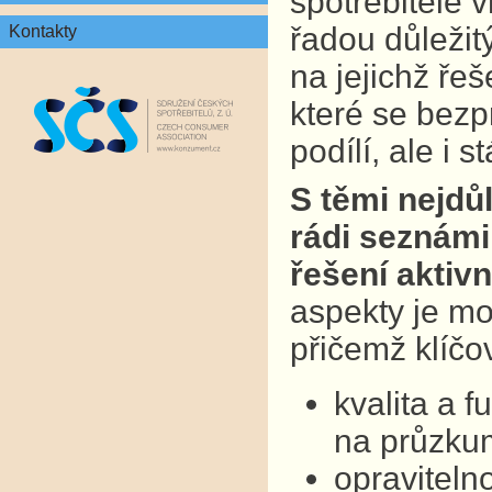
spotřebitelé v
řadou důležit
Kontakty
na jejichž ře
které se bezp
podílí, ale i 
S těmi nejdů
rádi seznámil
řešení aktivn
aspekty je mo
přičemž klíčo
kvalita a 
na průzkum
opraviteln