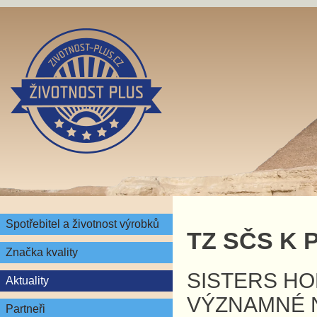
Spotřebitel a životnost výrobků
TZ SČS K 
Značka kvality
SISTERS HO
Aktuality
VÝZNAMNÉ 
Partneři