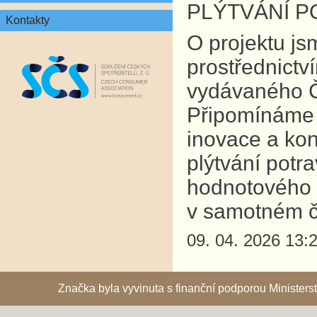
PLÝTVÁNÍ P
Kontakty
O projektu js
prostřednictv
vydávaného Če
Připomínáme 
inovace a ko
plýtvání potr
hodnotového ř
v samotném č
09. 04. 2026 13:
Značka byla vyvinuta s finanční podporou Ministe