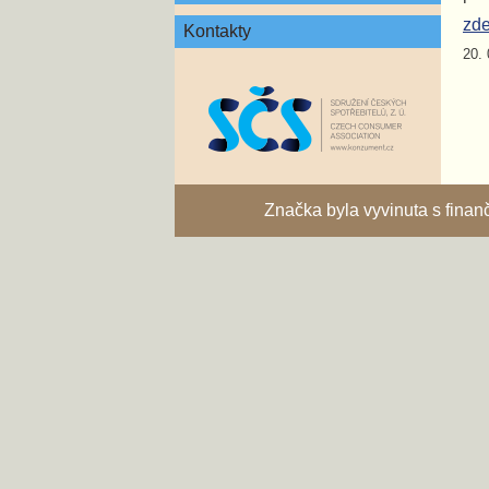
zd
Kontakty
20. 
Značka byla vyvinuta s fina