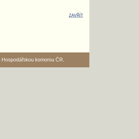
ZAVŘÍT
i s Hospodářskou komorou ČR.