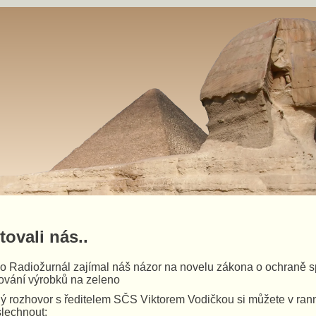
tovali nás..
 Radiožurnál zajímal náš názor na novelu zákona o ochraně sp
ování výrobků na zeleno
ý rozhovor s ředitelem SČS Viktorem Vodičkou si můžete v ran
lechnout: