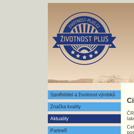
Spotřebitel a životnost výrobků
Ci
Značka kvality
ČRo
lak
Aktuality
Cel
Partneři
pos