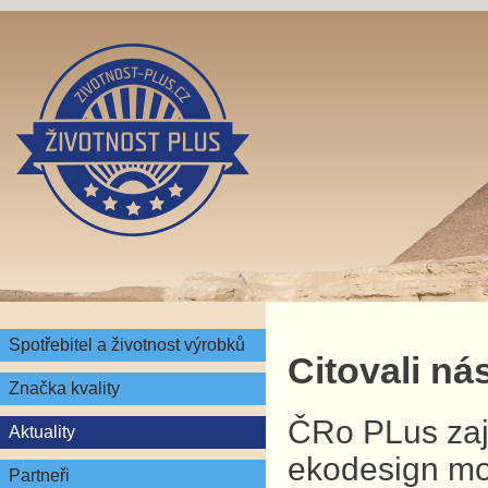
Spotřebitel a životnost výrobků
Citovali nás
Značka kvality
ČRo PLus zaj
Aktuality
ekodesign mob
Partneři