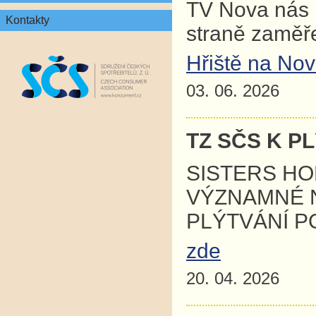
TV Nova nás p
Kontakty
straně zaměř
Hřiště na No
03. 06. 2026
TZ SČS K P
SISTERS HO
VÝZNAMNÉ 
PLÝTVÁNÍ P
zde
20. 04. 2026