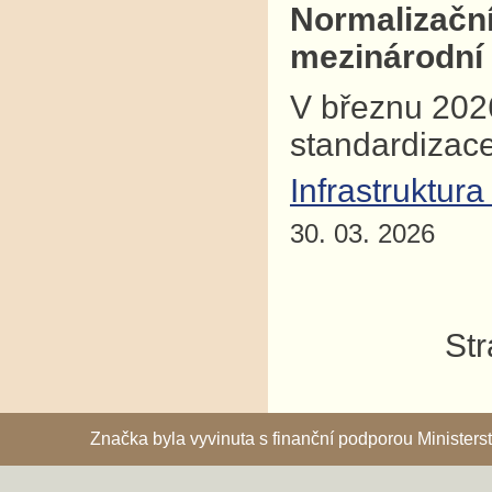
Normalizačn
mezinárodní 
V březnu 2026
standardizac
Infrastruktura
30. 03. 2026
Str
Značka byla vyvinuta s finanční podporou Ministe