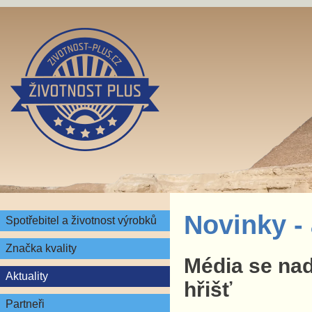
Novinky
-
Spotřebitel a životnost výrobků
Značka kvality
Média se nad
Aktuality
hřišť
Partneři