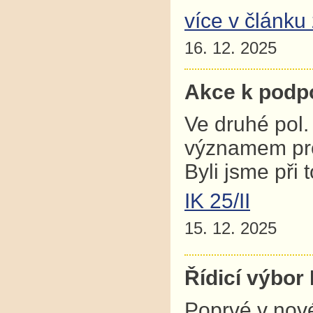
více v článku
16. 12. 2025
Akce k podpoř
Ve druhé pol.
významem pro 
Byli jsme při t
IK 25/II
15. 12. 2025
Řídicí výbo
Poprvé v nové