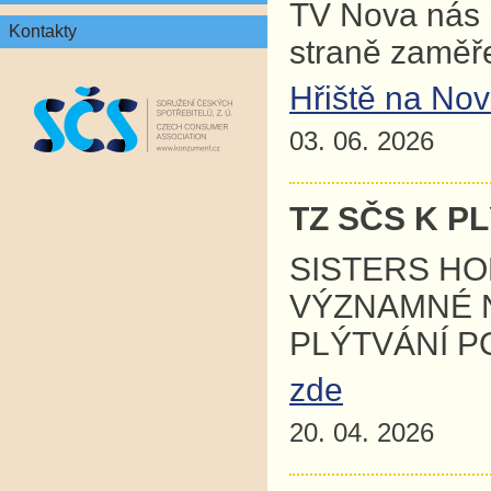
TV Nova nás p
Kontakty
straně zaměř
Hřiště na No
03. 06. 2026
TZ SČS K P
SISTERS HO
VÝZNAMNÉ 
PLÝTVÁNÍ P
zde
20. 04. 2026