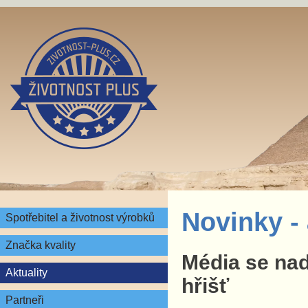
Novinky
-
Spotřebitel a životnost výrobků
Značka kvality
Média se nad
Aktuality
hřišť
Partneři