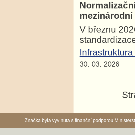
Normalizačn
mezinárodní 
V březnu 2026
standardizac
Infrastruktura
30. 03. 2026
Str
Značka byla vyvinuta s finanční podporou Ministe