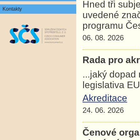
Hned tři subj
Kontakty
uvedené znač
programu Čes
06. 08. 2026
Rada pro akre
...jaký dopad
legislativa E
Akreditace
24. 06. 2026
Čenové orga