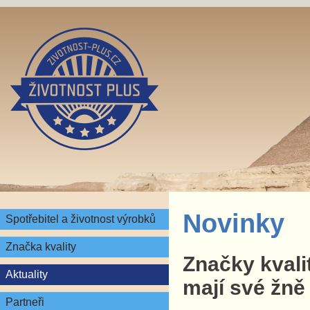
Novinky
Spotřebitel a životnost výrobků
Značka kvality
Značky kvali
Aktuality
mají své žně
Partneři