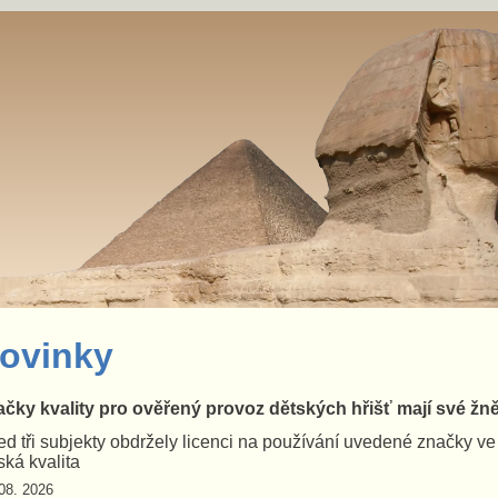
ovinky
čky kvality pro ověřený provoz dětských hřišť mají své žn
d tři subjekty obdržely licenci na používání uvedené značky v
ká kvalita
08. 2026