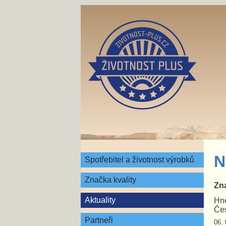
N
Spotřebitel a životnost výrobků
Značka kvality
Zna
Aktuality
Hne
Čes
Partneři
06. 