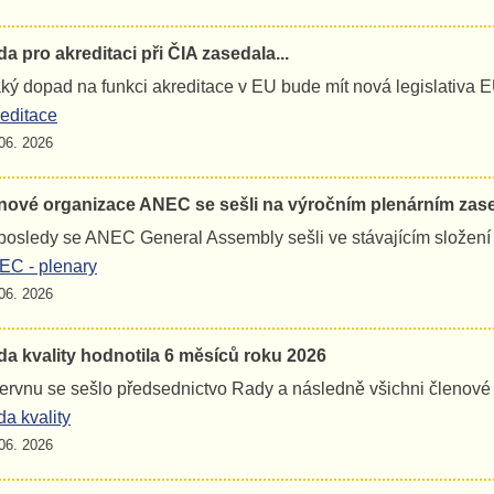
a pro akreditaci při ČIA zasedala...
jaký dopad na funkci akreditace v EU bude mít nová legislativa 
editace
06. 2026
nové organizace ANEC se sešli na výročním plenárním zas
osledy se ANEC General Assembly sešli ve stávajícím složení
C - plenary
06. 2026
a kvality hodnotila 6 měsíců roku 2026
ervnu se sešlo předsednictvo Rady a následně všichni členov
a kvality
06. 2026