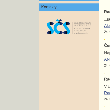
Kontakty
Rad
...
Akr
24. 
Če
Nap
ANE
24. 
Rad
V č
Rad
24. 