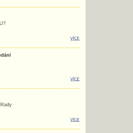
EU?
VÍCE
edání
VÍCE
é Rady
VÍCE