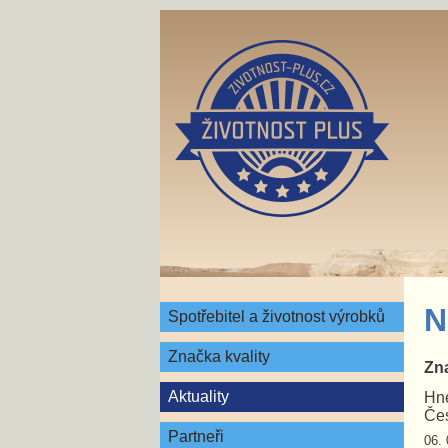
N
Spotřebitel a životnost výrobků
Značka kvality
Zna
Aktuality
Hne
Čes
Partneři
06. 