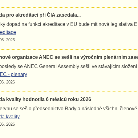
a pro akreditaci při ČIA zasedala...
jaký dopad na funkci akreditace v EU bude mít nová legislativa 
editace
06. 2026
nové organizace ANEC se sešli na výročním plenárním zas
osledy se ANEC General Assembly sešli ve stávajícím složení
C - plenary
06. 2026
a kvality hodnotila 6 měsíců roku 2026
ervnu se sešlo předsednictvo Rady a následně všichni členov
a kvality
06. 2026