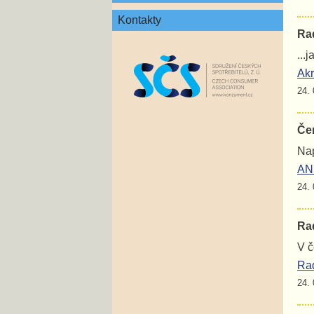
Kontakty
Rad
...
Akr
24. 
Če
Nap
ANE
24. 
Rad
V č
Rad
24. 