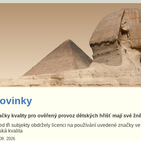
ovinky
čky kvality pro ověřený provoz dětských hřišť mají své žn
d tři subjekty obdržely licenci na používání uvedené značky v
ká kvalita
08. 2026