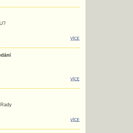
EU?
VÍCE
edání
VÍCE
é Rady
VÍCE