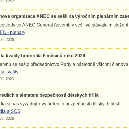
06. 2026
nové organizace ANEC se sešli na výročním plenárním zas
osledy se ANEC General Assembly sešli ve stávajícím složení
C - plenary
06. 2026
a kvality hodnotila 6 měsíců roku 2026
ervnu se sešlo předsednictvo Rady a následně všichni členov
a kvality
06. 2026
médiích s tématem bezpečnosti dětských hřišť
ia si nás vyžadují k vyjádření o bezpečnosti dětských hřišť
dia a SČS
06. 2026