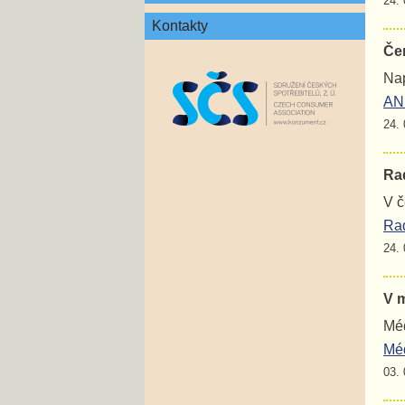
24. 
Kontakty
Če
Nap
ANE
24. 
Rad
V č
Rad
24. 
V 
Méd
Mé
03. 