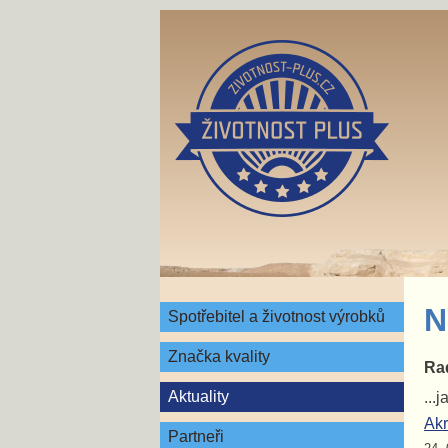
N
Spotřebitel a životnost výrobků
Značka kvality
Rad
Aktuality
...
Akr
Partneři