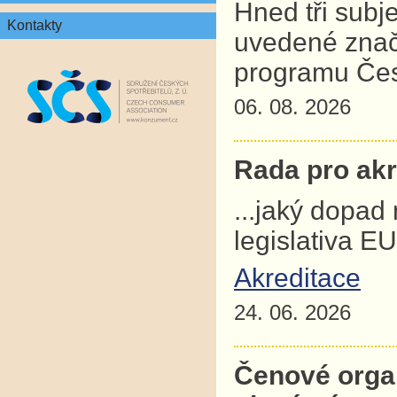
Hned tři subj
Kontakty
uvedené znač
programu Čes
06. 08. 2026
Rada pro akre
...jaký dopad
legislativa E
Akreditace
24. 06. 2026
Čenové orga