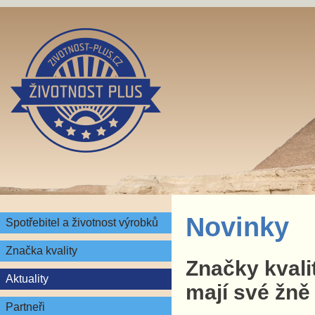
Novinky
Spotřebitel a životnost výrobků
Značka kvality
Značky kvali
Aktuality
mají své žně
Partneři