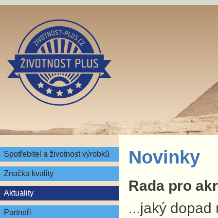
Novinky
Spotřebitel a životnost výrobků
Značka kvality
Rada pro akre
Aktuality
...jaký dopad
Partneři