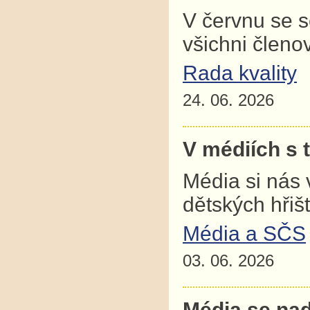
V červnu se 
všichni člen
Rada kvality
24. 06. 2026
V médiích s 
Média si nás 
dětských hřiš
Média a SČS
03. 06. 2026
Média se nad