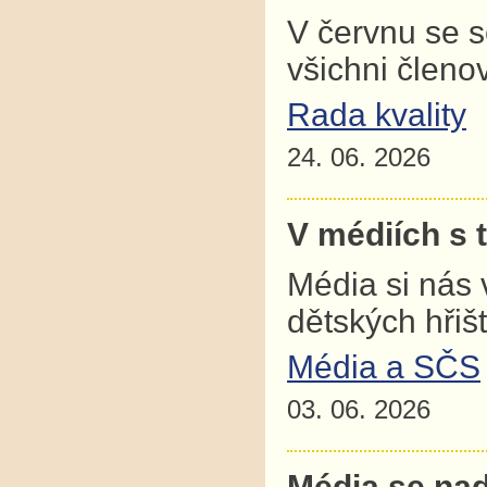
V červnu se 
všichni člen
Rada kvality
24. 06. 2026
V médiích s 
Média si nás 
dětských hřiš
Média a SČS
03. 06. 2026
Média se nad