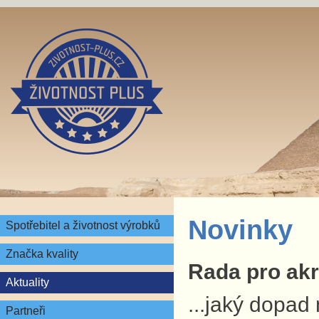
Novinky
Spotřebitel a životnost výrobků
Značka kvality
Rada pro akre
Aktuality
...jaký dopad
Partneři