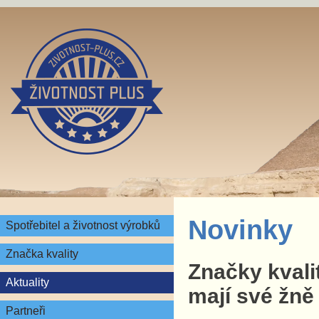
Novinky
Spotřebitel a životnost výrobků
Značka kvality
Značky kvali
Aktuality
mají své žně
Partneři