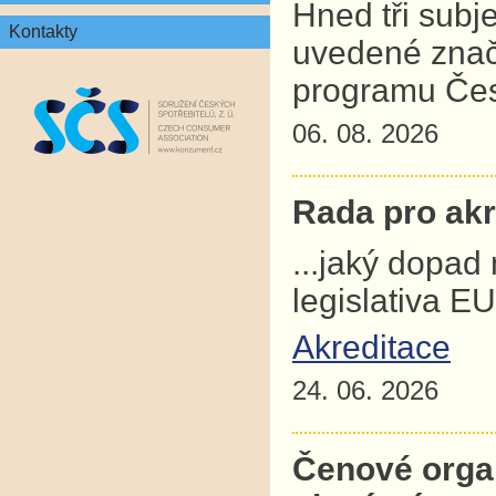
Hned tři subj
Kontakty
uvedené znač
programu Čes
06. 08. 2026
Rada pro akre
...jaký dopad
legislativa E
Akreditace
24. 06. 2026
Čenové orga