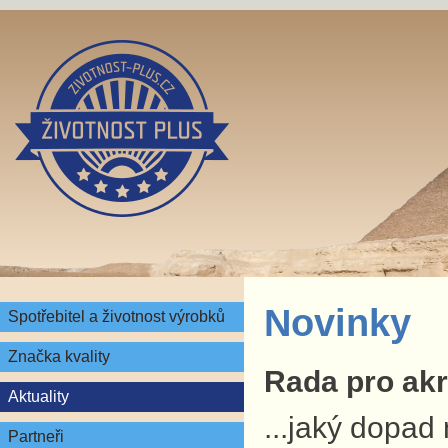
Novinky
Spotřebitel a životnost výrobků
Značka kvality
Rada pro akre
Aktuality
...jaký dopad
Partneři