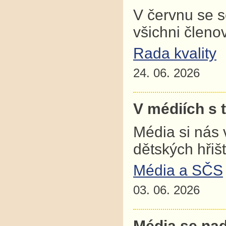
V červnu se 
všichni člen
Rada kvality
24. 06. 2026
V médiích s 
Média si nás 
dětských hřiš
Média a SČS
03. 06. 2026
Média se nad