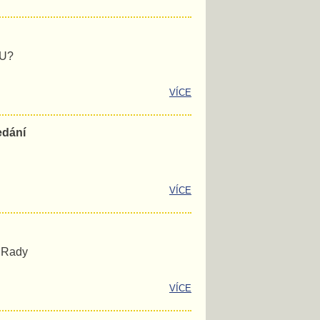
EU?
VÍCE
edání
VÍCE
é Rady
VÍCE