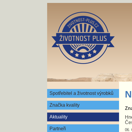
N
Spotřebitel a životnost výrobků
Značka kvality
Zna
Aktuality
Hne
Čes
Partneři
06. 