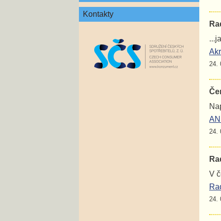
Kontakty
Rad
...
Akr
24. 
Če
Nap
ANE
24. 
Rad
V č
Rad
24. 