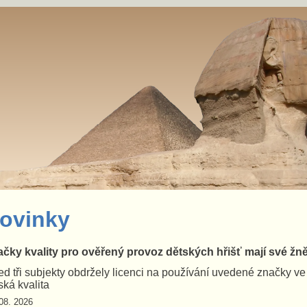
ovinky
čky kvality pro ověřený provoz dětských hřišť mají své žn
d tři subjekty obdržely licenci na používání uvedené značky v
ká kvalita
08. 2026