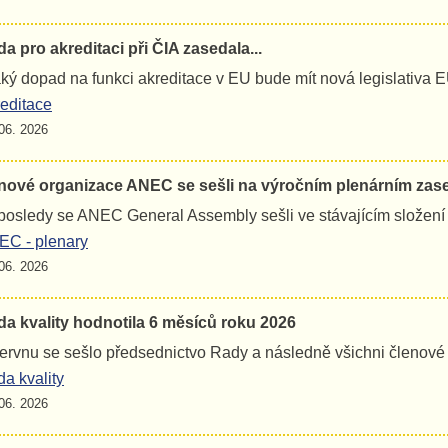
a pro akreditaci při ČIA zasedala...
jaký dopad na funkci akreditace v EU bude mít nová legislativa 
editace
06. 2026
nové organizace ANEC se sešli na výročním plenárním zas
osledy se ANEC General Assembly sešli ve stávajícím složení
C - plenary
06. 2026
a kvality hodnotila 6 měsíců roku 2026
ervnu se sešlo předsednictvo Rady a následně všichni členov
a kvality
06. 2026