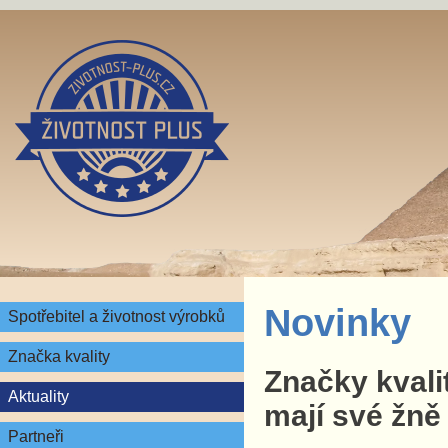
Novinky
Spotřebitel a životnost výrobků
Značka kvality
Značky kvali
Aktuality
mají své žně
Partneři