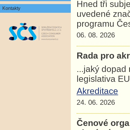
Hned tři subj
Kontakty
uvedené znač
programu Čes
06. 08. 2026
Rada pro akre
...jaký dopad
legislativa E
Akreditace
24. 06. 2026
Čenové orga