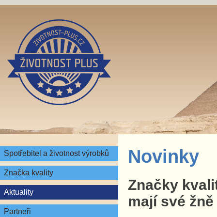
Novinky
Spotřebitel a životnost výrobků
Značka kvality
Značky kvali
Aktuality
mají své žně
Partneři