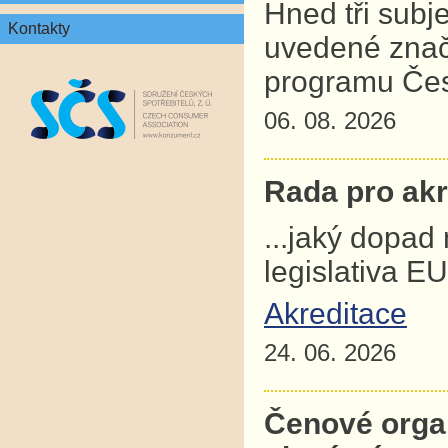
Hned tři subj
Kontakty
uvedené znač
programu Čes
06. 08. 2026
Rada pro akre
...jaký dopad
legislativa E
Akreditace
24. 06. 2026
Čenové orga