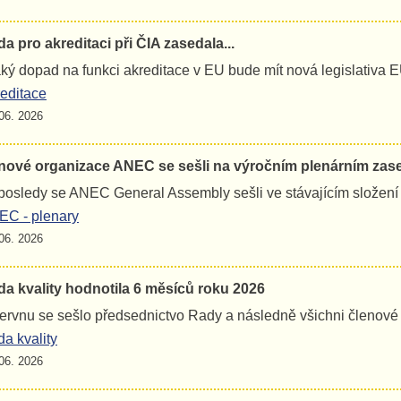
a pro akreditaci při ČIA zasedala...
jaký dopad na funkci akreditace v EU bude mít nová legislativa 
editace
06. 2026
nové organizace ANEC se sešli na výročním plenárním zas
osledy se ANEC General Assembly sešli ve stávajícím složení
C - plenary
06. 2026
a kvality hodnotila 6 měsíců roku 2026
ervnu se sešlo předsednictvo Rady a následně všichni členov
a kvality
06. 2026