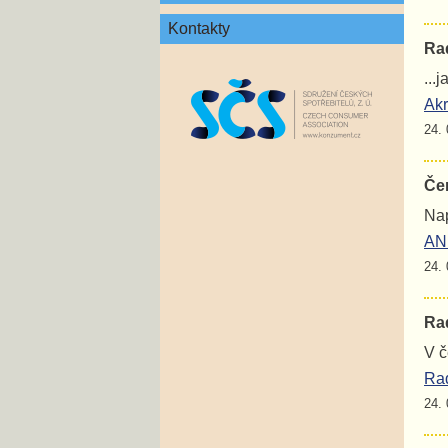
Kontakty
Rad
...
Akr
24. 
Če
Nap
ANE
24. 
Rad
V č
Rad
24. 