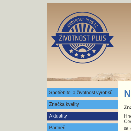
N
Spotřebitel a životnost výrobků
Značka kvality
Zna
Aktuality
Hne
Čes
Partneři
06. 