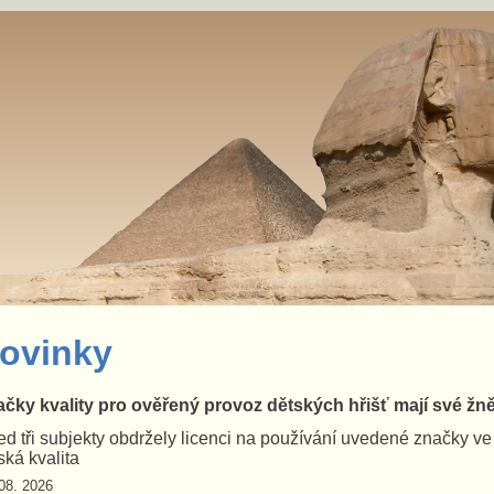
ovinky
čky kvality pro ověřený provoz dětských hřišť mají své žn
d tři subjekty obdržely licenci na používání uvedené značky v
ká kvalita
08. 2026