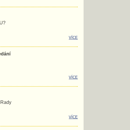
EU?
VÍCE
edání
VÍCE
é Rady
VÍCE