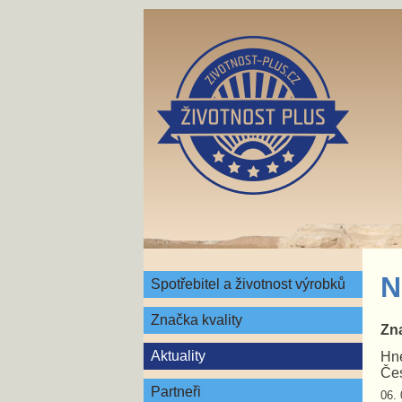
N
Spotřebitel a životnost výrobků
Značka kvality
Zna
Aktuality
Hne
Čes
Partneři
06. 