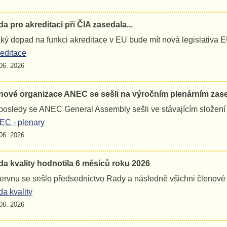
a pro akreditaci při ČIA zasedala...
jaký dopad na funkci akreditace v EU bude mít nová legislativa 
editace
06. 2026
nové organizace ANEC se sešli na výročním plenárním zas
osledy se ANEC General Assembly sešli ve stávajícím složení
C - plenary
06. 2026
a kvality hodnotila 6 měsíců roku 2026
ervnu se sešlo předsednictvo Rady a následně všichni členov
a kvality
06. 2026