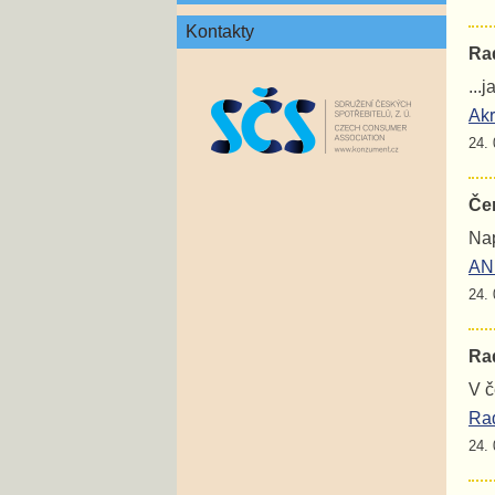
Kontakty
Rad
...
Akr
24. 
Če
Nap
ANE
24. 
Rad
V č
Rad
24. 