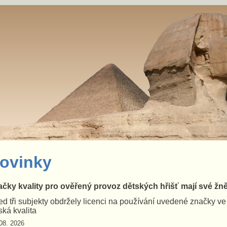
ovinky
čky kvality pro ověřený provoz dětských hřišť mají své žn
d tři subjekty obdržely licenci na používání uvedené značky v
ká kvalita
08. 2026