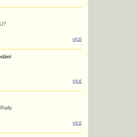
EU?
VÍCE
edání
VÍCE
é Rady
VÍCE