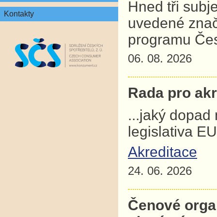
Hned tři subj
Kontakty
uvedené znač
programu Čes
06. 08. 2026
Rada pro akre
...jaký dopad
legislativa E
Akreditace
24. 06. 2026
Čenové orga