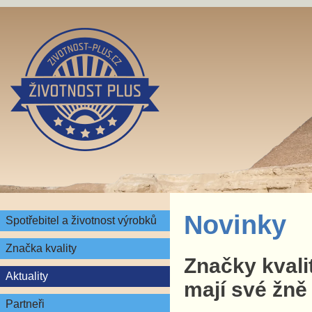
Novinky
Spotřebitel a životnost výrobků
Značka kvality
Značky kvali
Aktuality
mají své žně
Partneři