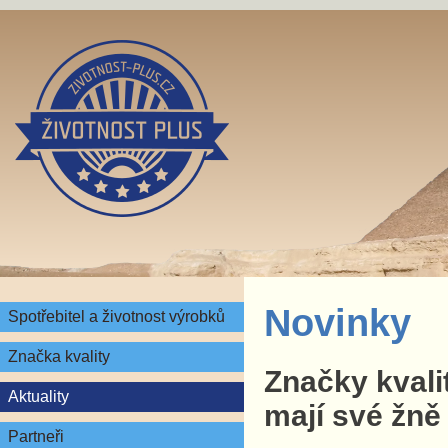
Novinky
Spotřebitel a životnost výrobků
Značka kvality
Značky kvali
Aktuality
mají své žně
Partneři