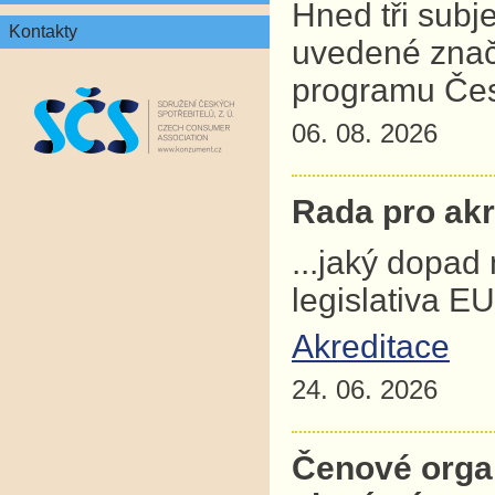
Hned tři subj
Kontakty
uvedené znač
programu Čes
06. 08. 2026
Rada pro akre
...jaký dopad
legislativa E
Akreditace
24. 06. 2026
Čenové orga