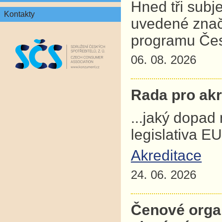
Hned tři subj
Kontakty
uvedené znač
programu Čes
06. 08. 2026
Rada pro akre
...jaký dopad
legislativa E
Akreditace
24. 06. 2026
Čenové orga