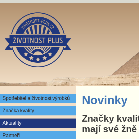
Novinky
Spotřebitel a životnost výrobků
Značka kvality
Značky kvali
Aktuality
mají své žně
Partneři