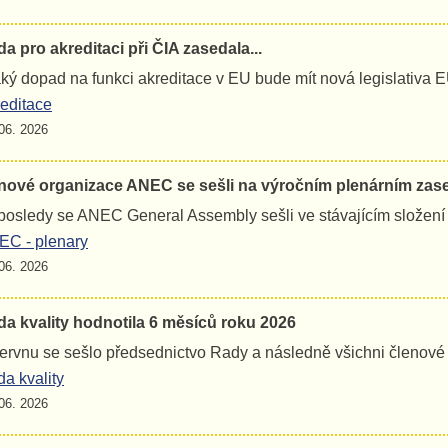
a pro akreditaci při ČIA zasedala...
jaký dopad na funkci akreditace v EU bude mít nová legislativa 
editace
06. 2026
nové organizace ANEC se sešli na výročním plenárním zas
osledy se ANEC General Assembly sešli ve stávajícím složení
C - plenary
06. 2026
a kvality hodnotila 6 měsíců roku 2026
ervnu se sešlo předsednictvo Rady a následně všichni členov
a kvality
06. 2026