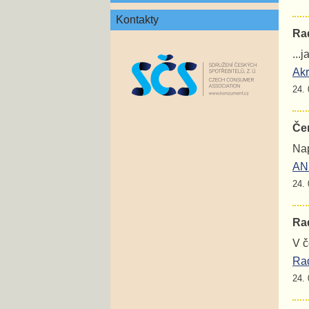
Kontakty
Rad
...
Akr
24. 
Če
Nap
ANE
24. 
Rad
V č
Rad
24. 