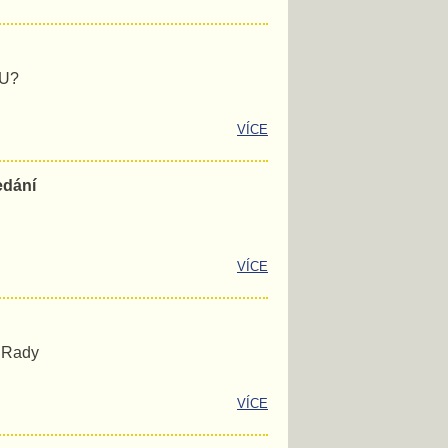
EU?
VÍCE
edání
VÍCE
é Rady
VÍCE