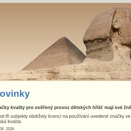
ovinky
čky kvality pro ověřený provoz dětských hřišť mají své žn
d tři subjekty obdržely licenci na používání uvedené značky v
ká kvalita
08. 2026