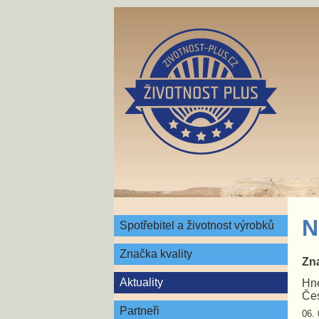
N
Spotřebitel a životnost výrobků
Značka kvality
Zna
Aktuality
Hne
Čes
Partneři
06. 