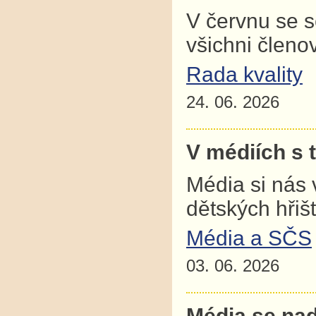
V červnu se 
všichni člen
Rada kvality
24. 06. 2026
V médiích s 
Média si nás 
dětských hřiš
Média a SČS
03. 06. 2026
Média se nad