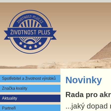
Novinky
Spotřebitel a životnost výrobků
Značka kvality
Rada pro akre
Aktuality
...jaký dopad
Partneři