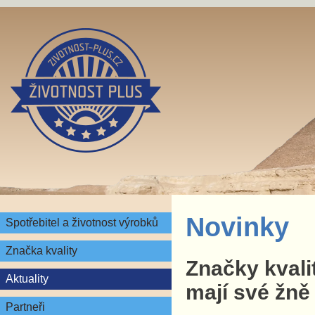
Novinky
Spotřebitel a životnost výrobků
Značka kvality
Značky kvali
Aktuality
mají své žně
Partneři