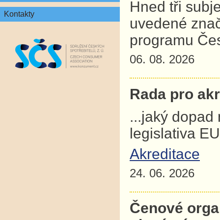
Hned tři subj
Kontakty
uvedené znač
programu Čes
06. 08. 2026
Rada pro akre
...jaký dopad
legislativa E
Akreditace
24. 06. 2026
Čenové orga